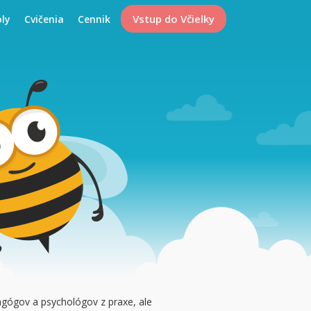
Vstup do Včielky
oly
Cvičenia
Cennik
agógov a psychológov z praxe, ale