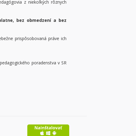
pedagógovia z niekoľkých rôznych
platne, bez obmedzení a bez
iebežne prispôsobovaná práve ich
o-pedagogického poradenstva v SR