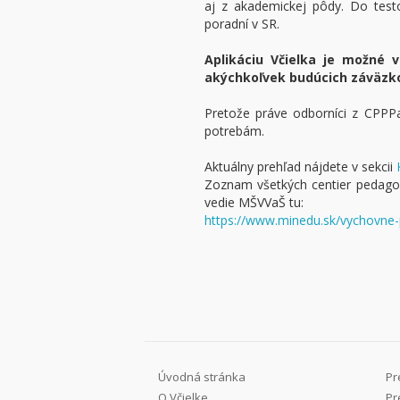
aj z akademickej pôdy. Do testo
poradní v SR.
Aplikáciu Včielka je možné
akýchkoľvek budúcich záväzk
Pretože práve odborníci z CPPPa
potrebám.
Aktuálny prehľad nájdete v sekcii
Zoznam všetkých centier pedagog
vedie MŠVVaŠ tu:
https://www.minedu.sk/vychovne-
Úvodná stránka
Pr
O Včielke
Pr