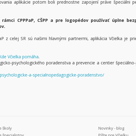
vania aplikácie potom boli prednostne zapojení práve špeciálni 
 v rámci CPPPaP, CŠPP a pre logopédov používať úplne bez
ov.
P z celej SR sú našimi hlavnými partnermi, aplikácia Včielka je pr
Kde Včielka pomáha
.
icko-psychologického poradenstva a prevencie a centier špeciáln
psychologicke-a-specialnopedagogicke-poradenstvo/
e školy
Novinky - blog
e špecialistov
Píšte pre Včielku