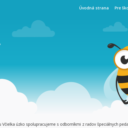
Úvodná strana
Pre šk
v
tu Včielka úzko spolupracujeme s odborníkmi z radov špeciálnych ped