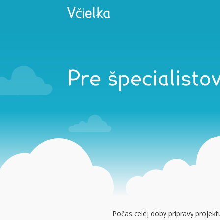
Pre špecialisto
Počas celej doby prípravy projek