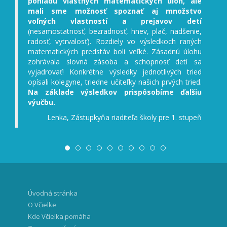
pohľadu vlastných matematických úloh, ale
mali sme možnosť spoznať aj množstvo
voľných vlastností a prejavov detí
(nesamostatnosť, bezradnosť, hnev, plač, nadšenie,
radosť, vytrvalosť). Rozdiely vo výsledkoch raných
matematických predstáv boli veľké. Zásadnú úlohu
zohrávala slovná zásoba a schopnosť detí sa
vyjadrovať! Konkrétne výsledky jednotlivých tried
opísali kolegyne, triedne učiteľky našich prvých tried.
Na základe výsledkov prispôsobíme ďalšiu
výučbu.
Lenka, Zástupkyňa riaditeľa školy pre 1. stupeň
Úvodná stránka
O Včielke
Kde Včielka pomáha