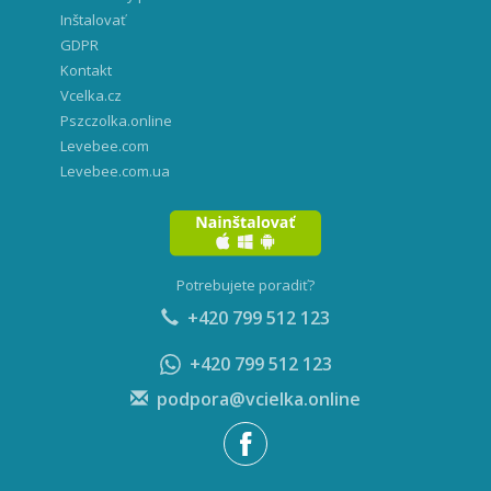
Inštalovať
GDPR
Kontakt
Vcelka.cz
Pszczolka.online
Levebee.com
Levebee.com.ua
Potrebujete poradiť?
+420 799 512 123
+420 799 512 123
podpora@vcielka.online