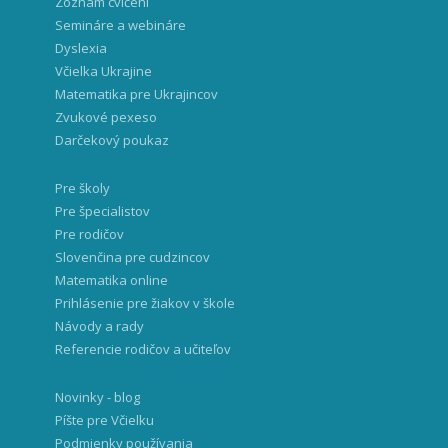
Zoznam cvičení
Semináre a webináre
Dyslexia
Včielka Ukrajine
Matematika pre Ukrajincov
Zvukové pexeso
Darčekový poukaz
Pre školy
Pre špecialistov
Pre rodičov
Slovenčina pre cudzincov
Matematika online
Prihlásenie pre žiakov v škole
Návody a rady
Referencie rodičov a učiteľov
Novinky - blog
Píšte pre Včielku
Podmienky používania