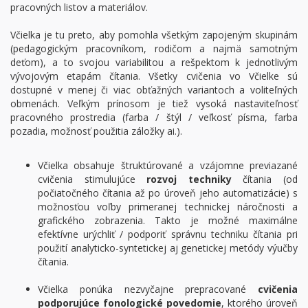
pracovných listov a materiálov.
Včielka je tu preto, aby pomohla všetkým zapojeným skupinám
(pedagogickým pracovníkom, rodičom a najmä samotným
deťom), a to svojou variabilitou a rešpektom k jednotlivým
vývojovým etapám čítania. Všetky cvičenia vo Včielke sú
dostupné v menej či viac obťažných variantoch a voliteľných
obmenách. Veľkým prínosom je tiež vysoká nastaviteľnosť
pracovného prostredia (farba / štýl / veľkosť písma, farba
pozadia, možnosť použitia záložky ai.).
Včielka obsahuje štruktúrované a vzájomne previazané
cvičenia stimulujúce
rozvoj techniky
čítania (od
počiatočného čítania až po úroveň jeho automatizácie) s
možnosťou voľby primeranej technickej náročnosti a
grafického zobrazenia. Takto je možné maximálne
efektívne urýchliť / podporiť správnu techniku čítania pri
použití analyticko-syntetickej aj genetickej metódy výučby
čítania.
Včielka ponúka nezvyčajne prepracované
cvičenia
podporujúce fonologické povedomie
, ktorého úroveň