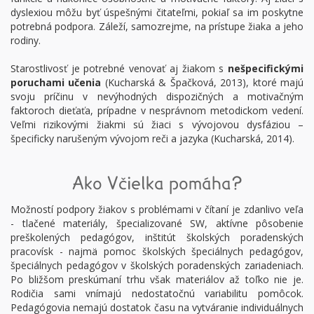
dyslexiou môžu byť úspešnými čitateľmi, pokiaľ sa im poskytne
potrebná podpora. Záleží, samozrejme, na prístupe žiaka a jeho
rodiny.
Starostlivosť je potrebné venovať aj žiakom s
nešpecifickými
poruchami učenia
(Kucharská & Špačková, 2013), ktoré majú
svoju príčinu v nevýhodných dispozičných a motivačným
faktoroch dieťaťa, prípadne v nesprávnom metodickom vedení.
Veľmi rizikovými žiakmi sú žiaci s vývojovou dysfáziou –
špecificky narušeným vývojom reči a jazyka (Kucharská, 2014).
Ako Včielka pomáha?
Možností podpory žiakov s problémami v čítaní je zdanlivo veľa
- tlačené materiály, špecializované SW, aktívne pôsobenie
preškolených pedagógov, inštitút školských poradenských
pracovísk - najmä pomoc školských špeciálnych pedagógov,
špeciálnych pedagógov v školských poradenských zariadeniach.
Po bližšom preskúmaní trhu však materiálov až toľko nie je.
Rodičia sami vnímajú nedostatočnú variabilitu pomôcok.
Pedagógovia nemajú dostatok času na vytváranie individuálnych