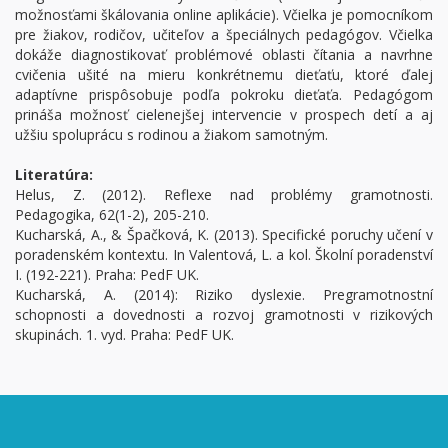
možnosťami škálovania online aplikácie). Včielka je pomocníkom
pre žiakov, rodičov, učiteľov a špeciálnych pedagógov. Včielka
dokáže diagnostikovať problémové oblasti čítania a navrhne
cvičenia ušité na mieru konkrétnemu dieťaťu, ktoré ďalej
adaptívne prispôsobuje podľa pokroku dieťaťa. Pedagógom
prináša možnosť cielenejšej intervencie v prospech detí a aj
užšiu spoluprácu s rodinou a žiakom samotným.
Literatúra:
Helus, Z. (2012). Reflexe nad problémy gramotnosti.
Pedagogika, 62(1-2), 205-210.
Kucharská, A., & Špačková, K. (2013). Specifické poruchy učení v
poradenském kontextu. In Valentová, L. a kol. Školní poradenství
I. (192-221). Praha: PedF UK.
Kucharská, A. (2014): Riziko dyslexie. Pregramotnostní
schopnosti a dovednosti a rozvoj gramotnosti v rizikových
skupinách. 1. vyd. Praha: PedF UK.