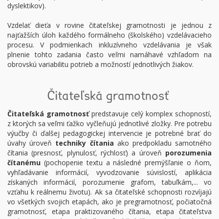
dyslektikov).
Vzdelať dieťa v rovine čitateľskej gramotnosti je jednou z
najťažších úloh každého formálneho (školského) vzdelávacieho
procesu. V podmienkach inkluzívneho vzdelávania je však
plnenie tohto zadania často veľmi namáhavé vzhľadom na
obrovskú variabilitu potrieb a možností jednotlivých žiakov.
Čitateľská gramotnosť
Čitateľská gramotnosť
predstavuje celý komplex schopností,
z ktorých sa veľmi ťažko vyčleňujú jednotlivé zložky. Pre potrebu
výučby či ďalšej pedagogickej intervencie je potrebné brať do
úvahy úroveň
techniky čítania
ako predpokladu samotného
čítania (presnosť, plynulosť, rýchlosť) a úroveň
porozumenia
čítanému
(pochopenie textu a následné premýšľanie o ňom,
vyhľadávanie informácií, vyvodzovanie súvislostí, aplikácia
získaných informácií, porozumenie grafom, tabuľkám,... vo
vzťahu k reálnemu životu). Ak sa čitateľské schopnosti rozvíjajú
vo všetkých svojich etapách, ako je pregramotnosť, počiatočná
gramotnosť, etapa praktizovaného čítania, etapa čitateľstva