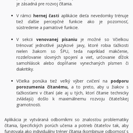
je zásadná pre rozvoj čítania.
V rámci
hernej časti
aplikácie dieťa nevedomky trénuje
tiež ďalšie percepčné funkcie ako je pozornosť,
sústredenie a pamäťové funkcie.
V sekcii
venovanej písaniu
je možné so Včielkou
trénovať jednotlivé jazykové javy, ktoré robia ťažkosti
nielen žiakom so ŠPU, teda napríklad mäkčenie,
rozdeľovanie slovných spojení a viet, určovanie dĺžok
samohlások alebo dopĺňanie vynechaných písmen či
diakritiky.
Včielka ponúka tiež veľký výber cvičení na
podporu
porozumenia čítanému,
a to preto, aby u žiakov s
ťažkosťami v čítaní (ale aj u tých, ktorí čítanie technicky
zvládajú) došlo k maximálnemu rozvoju čitateľskej
gramotnosti.
Aplikácia je vytváraná odborníkmi so znalosťou problematiky
čítania, špecifických porúch učenia a potrieb čitateľov tak, aby
fungovala ako individuálny tréner čítania (kombinuje odbornosť s