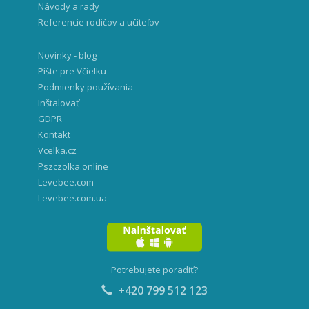
Návody a rady
Referencie rodičov a učiteľov
Novinky - blog
Píšte pre Včielku
Podmienky používania
Inštalovať
GDPR
Kontakt
Vcelka.cz
Pszczolka.online
Levebee.com
Levebee.com.ua
Potrebujete poradiť?
+420 799 512 123