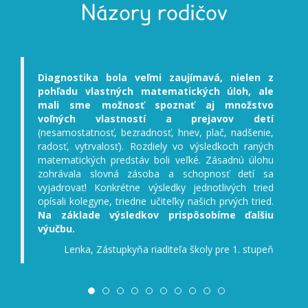
Názory rodičov
Diagnostika bola veľmi zaujímavá, nielen z
Deti
pohľadu vlastných matematických úloh, ale
deti 
mali sme možnosť spoznať aj množstvo
deti
voľných vlastností a prejavov detí
(pojm
(nesamostatnosť, bezradnosť, hnev, plač, nadšenie,
výber
radosť, vytrvalosť). Rozdiely vo výsledkoch raných
mali
matematických predstáv boli veľké. Zásadnú úlohu
prek
zohrávala slovná zásoba a schopnosť detí sa
dobr
vyjadrovať! Konkrétne výsledky jednotlivých tried
výuč
opísali kolegyne, triedne učiteľky našich prvých tried.
Na základe výsledkov prispôsobíme ďalšiu
výučbu.
Lenka, Zástupkyňa riaditeľa školy pre 1. stupeň