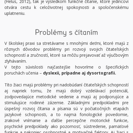
(Helus, 2012), tak je výsledkom funkčné čítanie, ktoré jedincovi
otvára cestu k celoživotnej spokojnosti a spoločenskému
uplatneniu.
Problémy s čítaním
V školskej praxi sa stretávame s mnohými deťmi, ktoré majú z
rôznych dôvodov problémy pri rozvoji svojich čitateľských
schopností a zručností, ktoré sa môžu prejavovať až výučbovým
zlyhávaním.
V tejto súvislosti najčastejšie hovoríme o špecifických
poruchách učenia –
dyslexii, prípadne aj dysortografii.
Títo žiaci majú problémy pri nadobúdaní čitateľských schopností
aj napriek tomu, že majú dobrý vzdelávací potenciál,
zodpovedajúce metodické vedenie a majú aj podporujúce a
stimulujúce rodinné zázemie. Základnými predpokladmi pre
úspešný rozvoj čítania a písania sú v počiatočných etapách
jazykové schopnosti, a to najmä fonologické povedomie,
zrakové vnímanie a ďalšie percepčne motorické funkcie,
psychické predpoklady ako pozornosť, sústredenie, pamäťové
funkcie a nakoniec osobnostné a motivačné faktory. Aj žiaci s