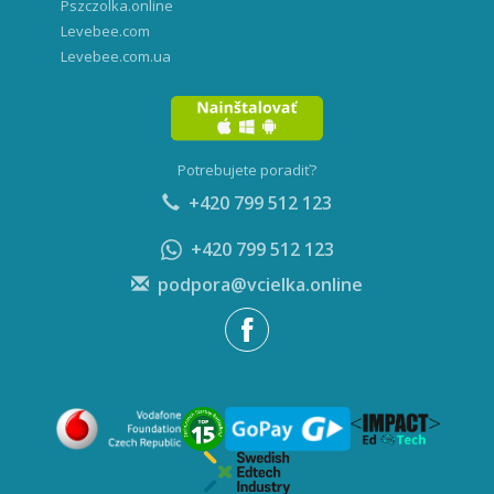
Pszczolka.online
Levebee.com
Levebee.com.ua
Potrebujete poradiť?
+420 799 512 123
+420 799 512 123
podpora@vcielka.online