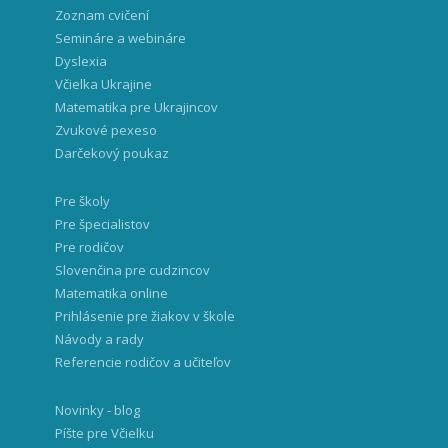
Zoznam cvičení
Semináre a webináre
Dyslexia
Včielka Ukrajine
Matematika pre Ukrajincov
Zvukové pexeso
Darčekový poukaz
Pre školy
Pre špecialistov
Pre rodičov
Slovenčina pre cudzincov
Matematika online
Prihlásenie pre žiakov v škole
Návody a rady
Referencie rodičov a učiteľov
Novinky - blog
Píšte pre Včielku