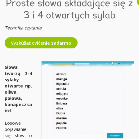
Proste słowa składające się z
3 i 4 otwartych sylab
Technika czytania
Vyskúšať cvičenie zadarmo
Słowa
tworzą 3-4
sylaby
otwarte np.
oliwa,
połowa,
kanapeczka
itd.
Losowe
pojawianie
się słów o