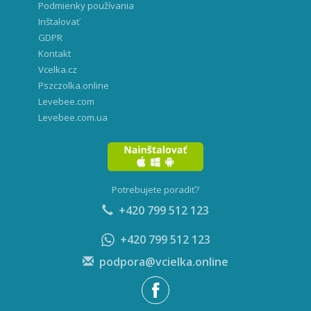
Podmienky používania
Inštalovať
GDPR
Kontakt
Vcelka.cz
Pszczolka.online
Levebee.com
Levebee.com.ua
Potrebujete poradiť?
+420 799 512 123
+420 799 512 123
podpora@vcielka.online