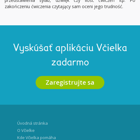
przedstawienia sylab, dźwięk czy ilość ćwiczeń itp. Po
zakończeniu ćwiczenia czytający sam oceni jego trudność.
Vyskúšať aplikáciu Včielka
zadarmo
Zaregistrujte sa
Úvodná stránka
O Včielke
Kde Včielka pomáha