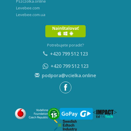
Pszczolka.online
Levebee.com
Levebee.com.ua
Potrebujete poradiť?
+420 799 512 123
+420 799 512 123
podpora@vcielka.online