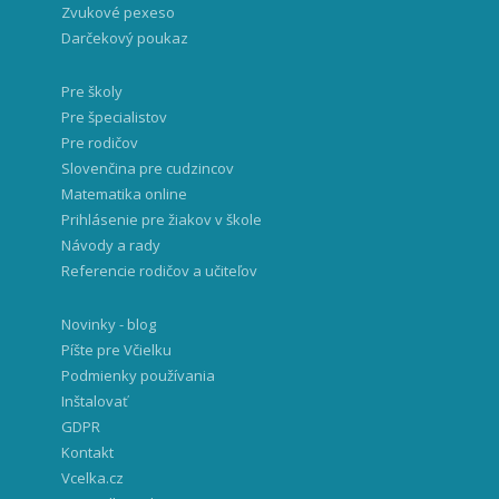
Zvukové pexeso
Darčekový poukaz
Pre školy
Pre špecialistov
Pre rodičov
Slovenčina pre cudzincov
Matematika online
Prihlásenie pre žiakov v škole
Návody a rady
Referencie rodičov a učiteľov
Novinky - blog
Píšte pre Včielku
Podmienky používania
Inštalovať
GDPR
Kontakt
Vcelka.cz