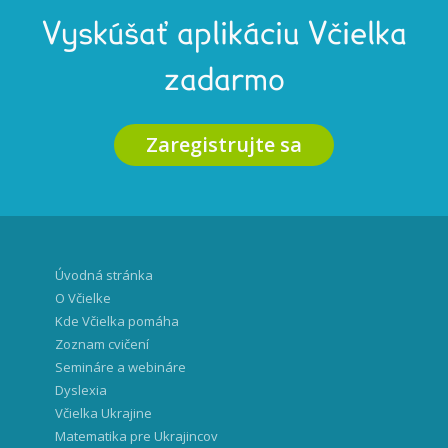
Vyskúšať aplikáciu Včielka
zadarmo
Zaregistrujte sa
Úvodná stránka
O Včielke
Kde Včielka pomáha
Zoznam cvičení
Semináre a webináre
Dyslexia
Včielka Ukrajine
Matematika pre Ukrajincov