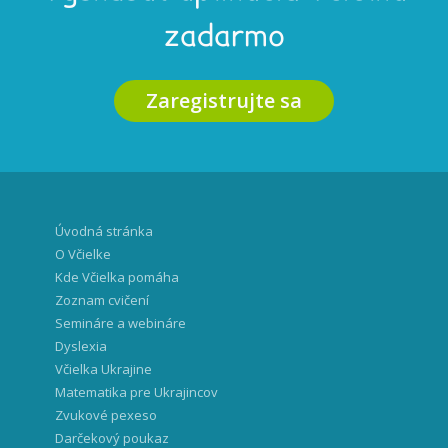
zadarmo
Zaregistrujte sa
Úvodná stránka
O Včielke
Kde Včielka pomáha
Zoznam cvičení
Semináre a webináre
Dyslexia
Včielka Ukrajine
Matematika pre Ukrajincov
Zvukové pexeso
Darčekový poukaz