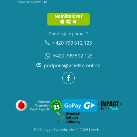
Levebee.com.ua
Potrebujete poradiť?
+420 799 512 123
+420 799 512 123
podpora@vcielka.online
© Všetky práva vyhradené 2026 Levebee