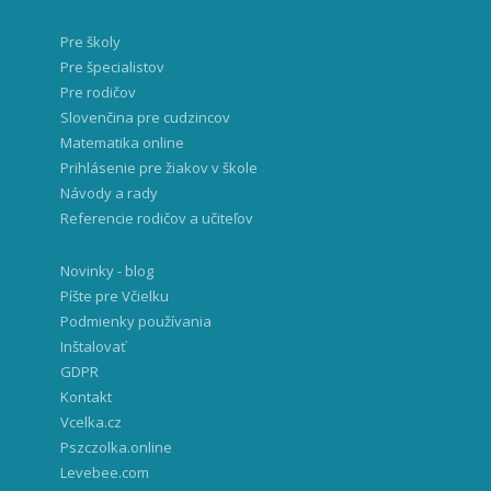
Pre školy
Pre špecialistov
Pre rodičov
Slovenčina pre cudzincov
Matematika online
Prihlásenie pre žiakov v škole
Návody a rady
Referencie rodičov a učiteľov
Novinky - blog
Píšte pre Včielku
Podmienky používania
Inštalovať
GDPR
Kontakt
Vcelka.cz
Pszczolka.online
Levebee.com