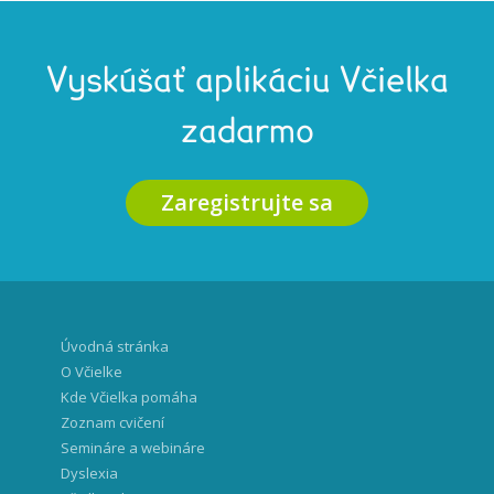
Vyskúšať aplikáciu Včielka
zadarmo
Zaregistrujte sa
Úvodná stránka
O Včielke
Kde Včielka pomáha
Zoznam cvičení
Semináre a webináre
Dyslexia