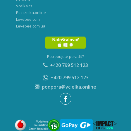
Vcelka.cz
Pszczolka.online
Levebee.com
Levebee.com.ua
Potrebujete poradiť?
+420 799 512 123
+420 799 512 123
podpora@vcielka.online