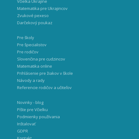
Včielka Ukrajine
Matematika pre Ukrajincov
Zvukové pexeso
Darčekový poukaz
Pre školy
Pre špecialistov
Pre rodičov
Slovenčina pre cudzincov
Matematika online
Prihlásenie pre žiakov v škole
Návody a rady
Referencie rodičov a učiteľov
Novinky - blog
Píšte pre Včielku
Podmienky používania
Inštalovať
GDPR
Kontakt