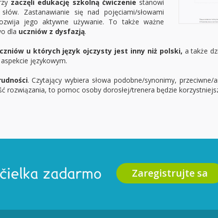
rzy
zaczęli edukację szkolną ćwiczenie
stanowi
a słów. Zastanawianie się nad pojęciami/słowami
rozwija jego aktywne używanie. To także ważne
wo dla
uczniów z dysfazją
.
czniów u których język ojczysty jest inny niż polski,
a także d
aspekcie językowym.
rudności
. Czytający wybiera słowa podobne/synonimy, przeciwne/an
 rozwiązania, to pomoc osoby dorosłej/trenera będzie korzystniejsza
Zaregistrujte sa
Včielka zadarmo