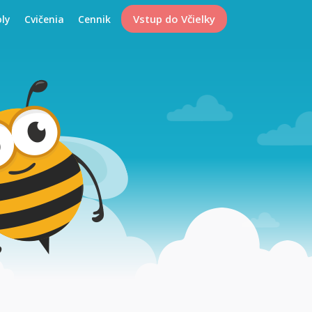
Vstup do Včielky
oly
Cvičenia
Cennik