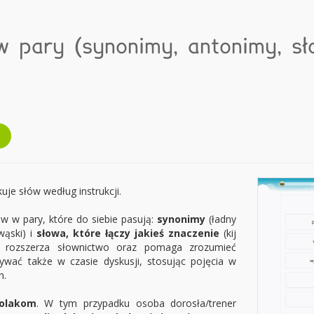
w pary (synonimy, antonimy, s
je słów według instrukcji.
ów w pary, które do siebie pasują:
synonimy
(ładny
wąski) i
słowa, które łączy jakieś znaczenie
(kij
e rozszerza słownictwo oraz pomaga zrozumieć
ywać także w czasie dyskusji, stosując pojęcia w
h.
kolakom
. W tym przypadku osoba dorosła/trener