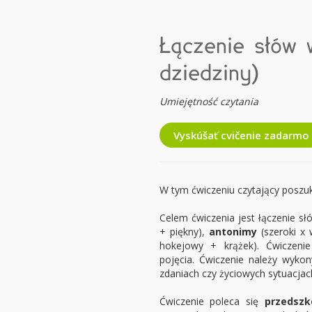
Łączenie słów 
dziedziny)
Umiejętność czytania
Vyskúšať cvičenie zadarmo
W tym ćwiczeniu czytający poszuku
Celem ćwiczenia jest łączenie sł
+ piękny),
antonimy
(szeroki x 
hokejowy + krążek). Ćwiczeni
pojęcia. Ćwiczenie należy wykon
zdaniach czy życiowych sytuacjac
Ćwiczenie poleca się
przedsz