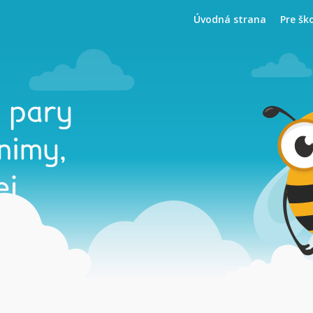
Úvodná strana
Pre šk
w pary
nimy,
ej
e.