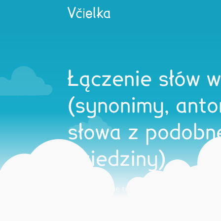
Łączenie słów 
(synonimy, anto
słowa z podobn
dziedziny)
Tipy na využitie tohto cvičenia doma aj v škol