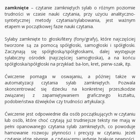
zamknięte
– czytanie zamkniętych sylab o różnym poziomie
trudności w czasie nauki czytania, przy użyciu analityczno-
syntetycznej metody czytania/sylabowania, jest ważnym
etapem w początkowej fazie nauki czytania.
Sylaby zamknięte to głoski/litery (fony/grafy), które najczęściej
tworzone są za pomocą spółgłoski, samogłoski i spółgłoski.
Zaczynają się spółgłoską/spółgłoskami, dalej występuje
sylabiczny ośrodek (najczęściej samogłoska), a na końcu
spółgłoska/spółgłoski na przykład: ba-lon, kret, pierw-szak, itp.
Ćwiczenie pomaga w oswajaniu, a później także w
automatyzacji czytania sylab zamkniętych. Pozwala
skoncentrować się dziecku na konkretnej przeszkodzie
związanej z zapamiętywaniem graficznego kształtu,
podobieństwa dźwięków czy trudności artykulacji.
Ćwiczenie jest odpowiednie dla osób początkujących w czytaniu
lub osób, które choć czytają już trudniejsze teksty nie mają w
pełni opanowanego czytania sylab zamkniętych, co powoduje
hamowanie rozwoju płynności i precyzji w czytaniu. Jeżeli
czytanie idzie płynnie, a czytającemu jedynie brakuje pewności,