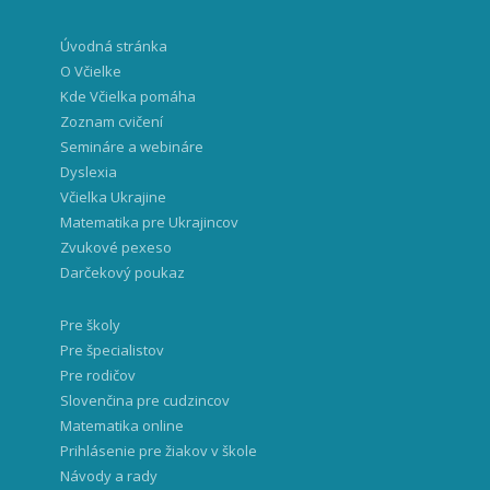
Úvodná stránka
O Včielke
Kde Včielka pomáha
Zoznam cvičení
Semináre a webináre
Dyslexia
Včielka Ukrajine
Matematika pre Ukrajincov
Zvukové pexeso
Darčekový poukaz
Pre školy
Pre špecialistov
Pre rodičov
Slovenčina pre cudzincov
Matematika online
Prihlásenie pre žiakov v škole
Návody a rady