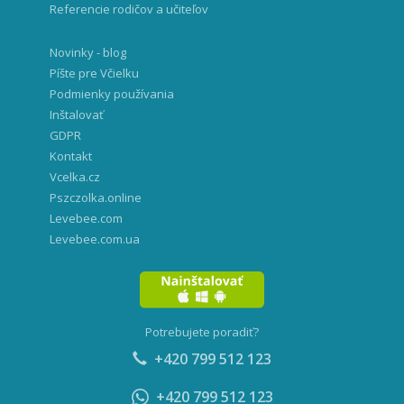
Referencie rodičov a učiteľov
Novinky - blog
Píšte pre Včielku
Podmienky používania
Inštalovať
GDPR
Kontakt
Vcelka.cz
Pszczolka.online
Levebee.com
Levebee.com.ua
Potrebujete poradiť?
+420 799 512 123
+420 799 512 123