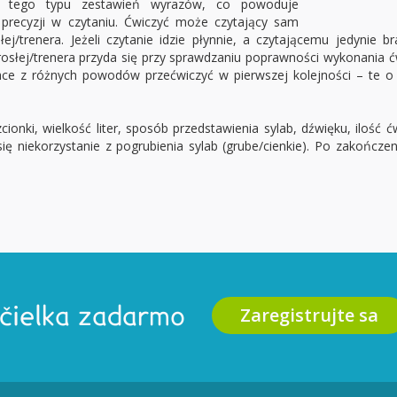
h tego typu zestawień wyrazów, co powoduje
precyzji w czytaniu. Ćwiczyć może czytający sam
j/trenera. Jeżeli czytanie idzie płynnie, a czytającemu jedynie
rosłej/trenera przyda się przy sprawdzaniu poprawności wykonania ć
hce z różnych powodów przećwiczyć w pierwszej kolejności – te o
onki, wielkość liter, sposób przedstawienia sylab, dźwięku, ilość ć
się niekorzystanie z pogrubienia sylab (grube/cienkie). Po zakończe
Zaregistrujte sa
Včielka zadarmo