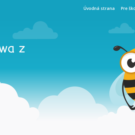
Úvodná strana
Pre šk
owa z
e.