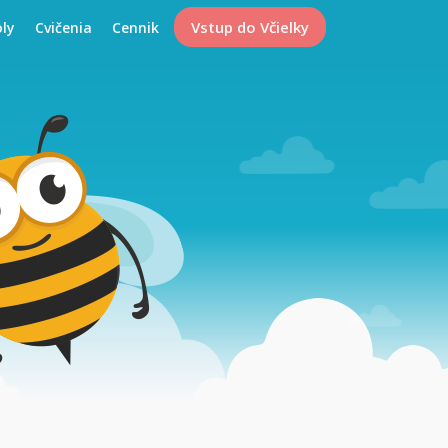
Vstup do Včielky
oly
Cvičenia
Cennik