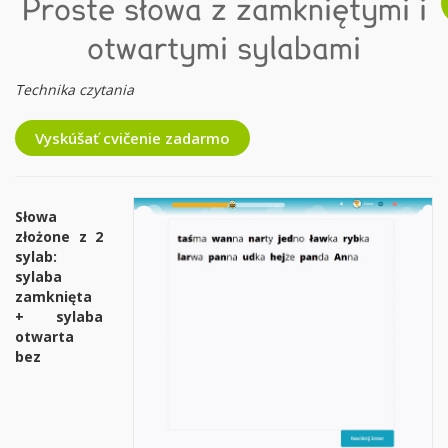
Proste słowa z zamkniętymi i
otwartymi sylabami
Technika czytania
Vyskúšať cvičenie zadarmo
Słowa
złożone z 2
sylab:
sylaba
zamknięta
+ sylaba
otwarta
bez