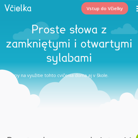
Vstup do Včielky
Proste słowa z
zamkniętymi i otwartymi
sylabami
Tipy na využitie tohto cvičenia doma aj v škole.