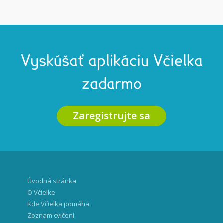
Vyskúšať aplikáciu Včielka
zadarmo
Zaregistrujte sa
Úvodná stránka
O Včielke
Kde Včielka pomáha
Zoznam cvičení