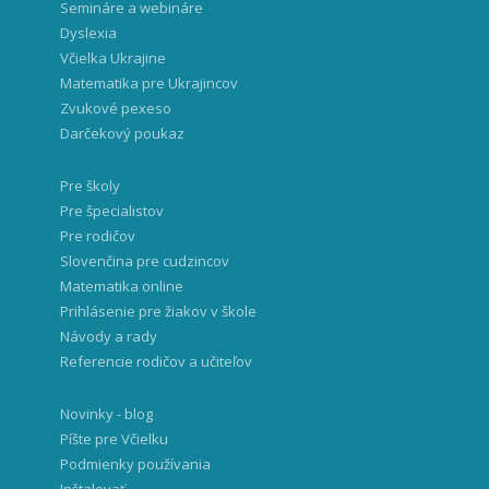
Semináre a webináre
Dyslexia
Včielka Ukrajine
Matematika pre Ukrajincov
Zvukové pexeso
Darčekový poukaz
Pre školy
Pre špecialistov
Pre rodičov
Slovenčina pre cudzincov
Matematika online
Prihlásenie pre žiakov v škole
Návody a rady
Referencie rodičov a učiteľov
Novinky - blog
Píšte pre Včielku
Podmienky používania
Inštalovať