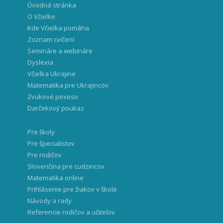
Úvodná stránka
O Včielke
Kde Včielka pomáha
Zoznam cvičení
Semináre a webináre
Dyslexia
Včielka Ukrajine
Matematika pre Ukrajincov
Zvukové pexeso
Darčekový poukaz
Pre školy
Pre špecialistov
Pre rodičov
Slovenčina pre cudzincov
Matematika online
Prihlásenie pre žiakov v škole
Návody a rady
Referencie rodičov a učiteľov