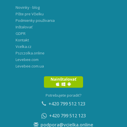
Novinky - blog
Píšte pre Včielku
Podmienky používania
Inštalovať
GDPR
Kontakt
Vcelka.cz
Pszczolka.online
Levebee.com
Levebee.com.ua
Potrebujete poradiť?
+420 799 512 123
+420 799 512 123
podpora@vcielka.online