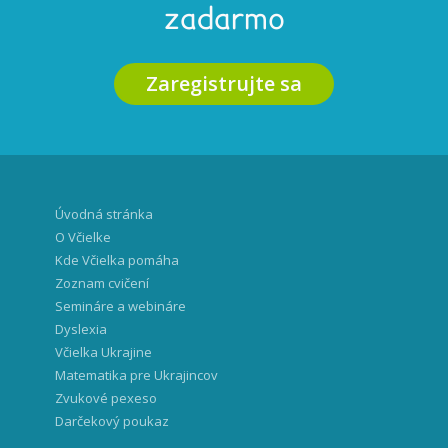
zadarmo
Zaregistrujte sa
Úvodná stránka
O Včielke
Kde Včielka pomáha
Zoznam cvičení
Semináre a webináre
Dyslexia
Včielka Ukrajine
Matematika pre Ukrajincov
Zvukové pexeso
Darčekový poukaz