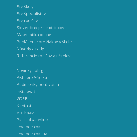
Pre školy
Pre špecialistov
Pre rodičov
Slovenčina pre cudzincov
Matematika online
Prihlásenie pre žiakov v škole
Návody a rady
Referencie rodičov a učiteľov
Novinky - blog
Píšte pre Včielku
Podmienky používania
Inštalovať
GDPR
Kontakt
Vcelka.cz
Pszczolka.online
Levebee.com
Levebee.com.ua