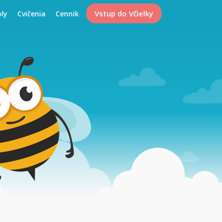
Vstup do Včielky
oly
Cvičenia
Cennik