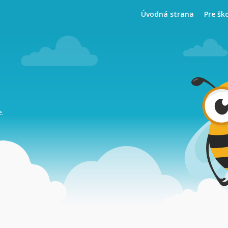
Úvodná strana
Pre šk
e.