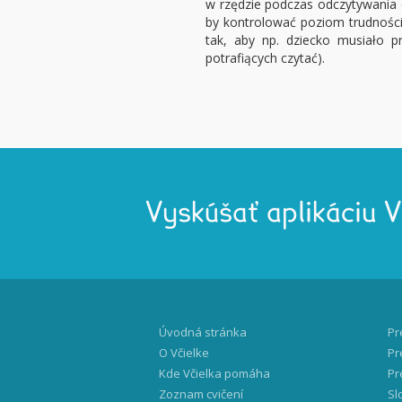
w rzędzie podczas odczytywania 
by kontrolować poziom trudności
tak, aby np. dziecko musiało p
potrafiących czytać).
Vyskúšať aplikáciu 
Úvodná stránka
Pr
O Včielke
Pr
Kde Včielka pomáha
Pr
Zoznam cvičení
Sl