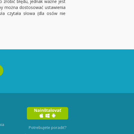
 zrobić błędu, jednak ważne jest
zeby można dostosować ustawienia
sła czytała słowa (dla osów nie
nia
Potrebujete poradiť?