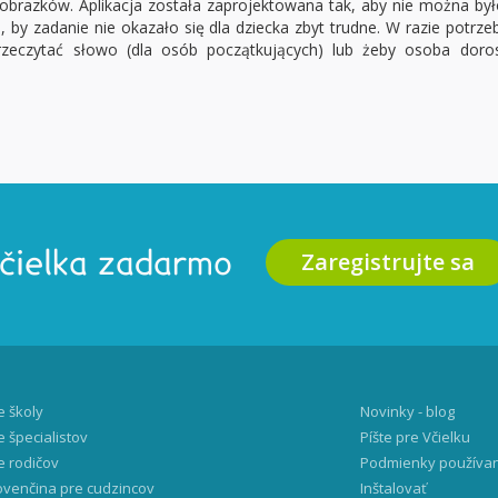
obrazków. Aplikacja została zaprojektowana tak, aby nie można było
, by zadanie nie okazało się dla dziecka zbyt trudne. W razie potr
rzeczytać słowo (dla osób początkujących) lub żeby osoba doro
Zaregistrujte sa
Včielka zadarmo
e školy
Novinky - blog
e špecialistov
Píšte pre Včielku
e rodičov
Podmienky používa
ovenčina pre cudzincov
Inštalovať