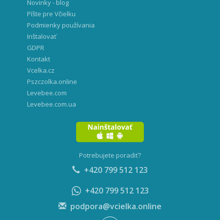
Novinky - blog
Píšte pre Včielku
Podmienky používania
Inštalovať
GDPR
Kontakt
Vcelka.cz
Pszczolka.online
Levebee.com
Levebee.com.ua
Potrebujete poradiť?
+420 799 512 123
+420 799 512 123
podpora@vcielka.online