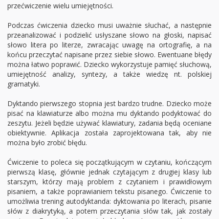
przećwiczenie wielu umiejętności.
Podczas ćwiczenia dziecko musi uważnie słuchać, a następnie
przeanalizować i podzielić usłyszane słowo na głoski, napisać
słowo litera po literze, zwracając uwagę na ortografię, a na
końcu przeczytać napisane przez siebie słowo. Ewentuane błędy
można łatwo poprawić. Dziecko wykorzystuje pamięć słuchową,
umiejętność analizy, syntezy, a także wiedzę nt. polskiej
gramatyki.
Dyktando pierwszego stopnia jest bardzo trudne. Dziecko może
pisać na klawiaturze albo można mu dyktando podyktować do
zeszytu. Jeżeli będzie używać klawiatury, zadania będą oceniane
obiektywnie. Aplikacja została zaprojektowana tak, aby nie
można było zrobić błędu.
Ćwiczenie to poleca się początkującym w czytaniu, kończącym
pierwszą klasę, głównie jednak czytającym z drugiej klasy lub
starszym, którzy mają problem z czytaniem i prawidłowym
pisaniem, a także poprawianiem tekstu pisanego. Ćwiczenie to
umożliwia trening autodyktanda: dyktowania po literach, pisanie
słów z diakrytyką, a potem przeczytania słów tak, jak zostały