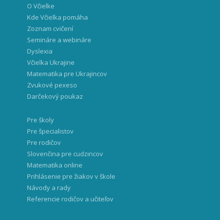
O Včielke
Kde Včielka pomáha
Zoznam cvičení
Semináre a webináre
Dyslexia
Včielka Ukrajine
Matematika pre Ukrajincov
Zvukové pexeso
Darčekový poukaz
Pre školy
Pre špecialistov
Pre rodičov
Slovenčina pre cudzincov
Matematika online
Prihlásenie pre žiakov v škole
Návody a rady
Referencie rodičov a učiteľov