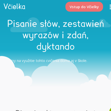
Vstup do Včielky
Pisanie słów, zestawień
wyrazów i zdań,
dyktando
Tipy na využitie tohto cvičenia doma aj v škole.