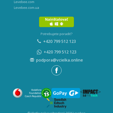
Levebee.com
Levebee.com.ua
Potrebujete poradiť?
+420 799 512 123
+420 799 512 123
podpora@vcielka.online