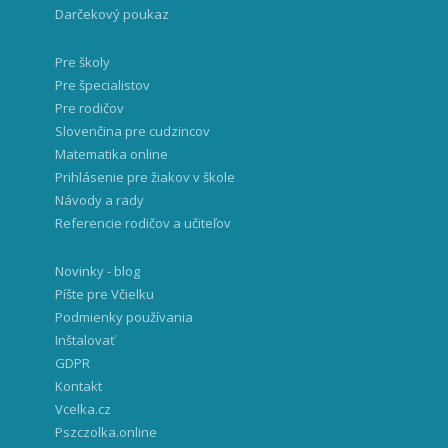
Darčekový poukaz
Pre školy
Pre špecialistov
Pre rodičov
Slovenčina pre cudzincov
Matematika online
Prihlásenie pre žiakov v škole
Návody a rady
Referencie rodičov a učiteľov
Novinky - blog
Píšte pre Včielku
Podmienky používania
Inštalovať
GDPR
Kontakt
Vcelka.cz
Pszczolka.online