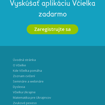
Vyskúšať aplikáciu Včielka
zadarmo
Zaregistrujte sa
Úvodná stránka
O Včielke
Kde Včielka pomáha
Zoznam cvičení
Semináre a webináre
Dyslexia
Včielka Ukrajine
Matematika pre Ukrajincov
Zvukové pexeso