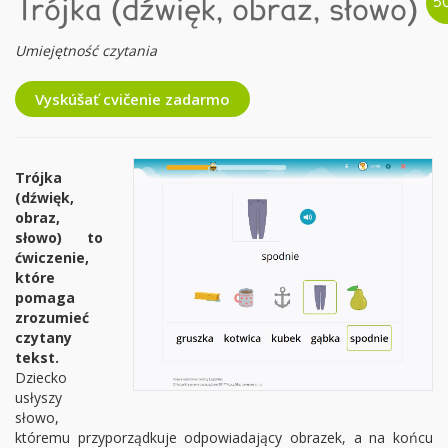
Trójka (dźwięk, obraz, słowo)
Umiejętność czytania
Vyskúšať cvičenie zadarmo
Trójka
(dźwięk,
obraz,
słowo) to
ćwiczenie,
które
pomaga
zrozumieć
czytany
tekst.
Dziecko
usłyszy
słowo,
któremu przyporządkuje odpowiadający obrazek, a na końcu