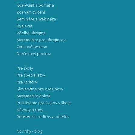
Kde Včielka pomáha
Zoznam cvičení
Semináre a webináre
Dyslexia
Včielka Ukrajine
Matematika pre Ukrajincov
Zvukové pexeso
Darčekový poukaz
Pre školy
Pre špecialistov
Pre rodičov
Slovenčina pre cudzincov
Matematika online
Prihlásenie pre žiakov v škole
Návody a rady
Referencie rodičov a učiteľov
Novinky - blog