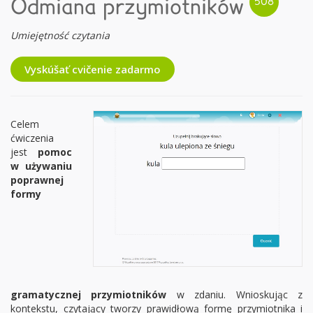
Odmiana przymiotników
Umiejętność czytania
Vyskúšať cvičenie zadarmo
Celem
ćwiczenia
jest
pomoc
w używaniu
poprawnej
formy
gramatycznej przymiotników
w zdaniu. Wnioskując z
kontekstu, czytający tworzy prawidłową formę przymiotnika i