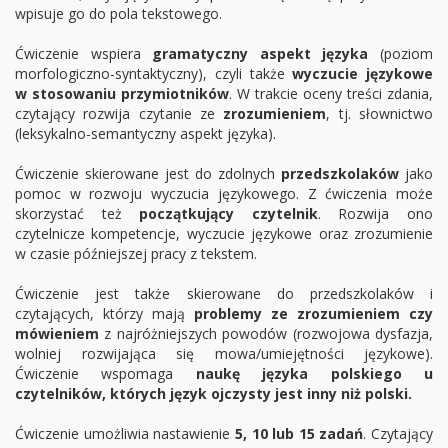
wpisuje go do pola tekstowego.
Ćwiczenie wspiera
gramatyczny aspekt języka
(poziom
morfologiczno-syntaktyczny), czyli także
wyczucie językowe
w stosowaniu przymiotników
. W trakcie oceny treści zdania,
czytający rozwija czytanie ze
zrozumieniem
, tj. słownictwo
(leksykalno-semantyczny aspekt języka).
Ćwiczenie skierowane jest do zdolnych
przedszkolaków
jako
pomoc w rozwoju wyczucia językowego. Z ćwiczenia może
skorzystać też
początkujący czytelnik
. Rozwija ono
czytelnicze kompetencje, wyczucie językowe oraz zrozumienie
w czasie późniejszej pracy z tekstem.
Ćwiczenie jest także skierowane do przedszkolaków i
czytających, którzy mają
problemy ze zrozumieniem czy
mówieniem
z najróżniejszych powodów (rozwojowa dysfazja,
wolniej rozwijająca się mowa/umiejętności językowe).
Ćwiczenie wspomaga
naukę języka polskiego u
czytelników, których język ojczysty jest inny niż polski.
Ćwiczenie umożliwia nastawienie
5, 10 lub 15 zadań
. Czytający