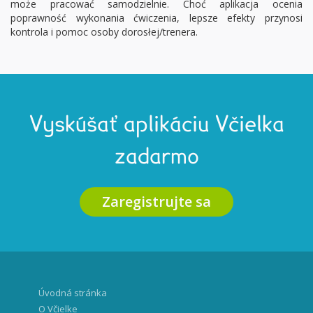
może pracować samodzielnie. Choć aplikacja ocenia
poprawność wykonania ćwiczenia, lepsze efekty przynosi
kontrola i pomoc osoby dorosłej/trenera.
Vyskúšať aplikáciu Včielka
zadarmo
Zaregistrujte sa
Úvodná stránka
O Včielke