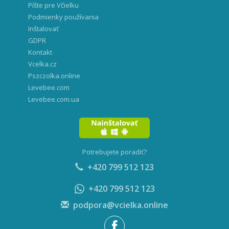
Píšte pre Včielku
Podmienky používania
Inštalovať
GDPR
Kontakt
Vcelka.cz
Pszczolka.online
Levebee.com
Levebee.com.ua
Potrebujete poradiť?
+420 799 512 123
+420 799 512 123
podpora@vcielka.online