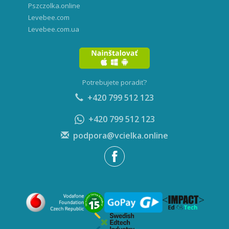
Pszczolka.online
Levebee.com
Levebee.com.ua
Potrebujete poradiť?
+420 799 512 123
+420 799 512 123
podpora@vcielka.online