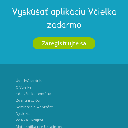
Vyskúšať aplikáciu Včielka
zadarmo
Zaregistrujte sa
Úvodná stránka
O Včielke
Kde Včielka pomáha
Zoznam cvičení
Semináre a webináre
Dyslexia
Včielka Ukrajine
Matematika pre Ukrajincov