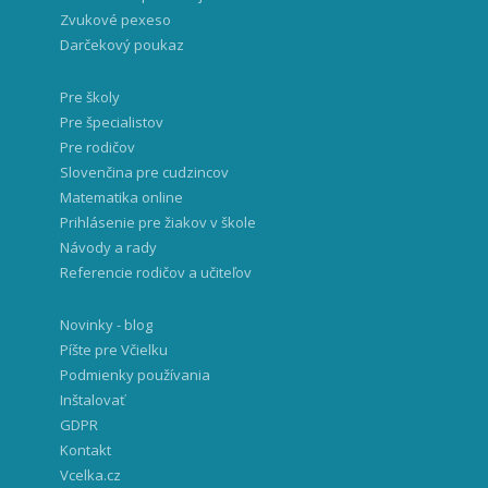
Zvukové pexeso
Darčekový poukaz
Pre školy
Pre špecialistov
Pre rodičov
Slovenčina pre cudzincov
Matematika online
Prihlásenie pre žiakov v škole
Návody a rady
Referencie rodičov a učiteľov
Novinky - blog
Píšte pre Včielku
Podmienky používania
Inštalovať
GDPR
Kontakt
Vcelka.cz